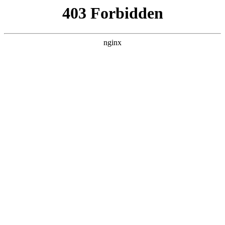
瓜
黑料吃瓜
首页
电视剧
电影
综艺
排行
搜索
黑料吃瓜
热门影剧快速更新
保留原有片库数据，按照站点独立模板展示电影、
电视剧和综艺内容。