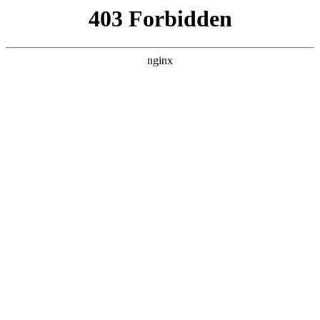
瓜
黑料吃瓜
首页
电视剧
电影
综艺
排行
搜索
黑料吃瓜
热门影剧快速更新
保留原有片库数据，按照站点独立模板展示电影、
电视剧和综艺内容。